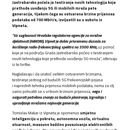
Jastrebarsko počela je testiranje novih tehnologija koje
prethode uvođenju 5G ili mobilnih mreža pete
generacije, tijekom čega su ostvarene brzine prijenosa
podataka od 700 Mbit/s, izvijestili su u subotu iz
Vipneta.
“Uz suglasnost Hrvatske regulatorne agencije za mrežne
djelatnosti (HAKOM), Vipnet je dobio privremenu dozvolu za
korištenje radio-frekvencijskog spektra na 3500 MHz,
uz pomoć
koje je na području Grada Jastrebarsko počeo s testiranjem
novih tehnologija koje prethode uvođenju 5G mreža”, otkrivaju
iz te tvrtke.
Naglašavaju i da unatoč velikim ostvarenim brzinama,
testiranje jednog od budućih 5G frekvencijskih pojasa
i naprednih tehnika prijenosa mobilnih podataka, nema za cilj
samo pohvaliti se s vršnom brzinom prijenosa,
nego i
osigurati potrebna znanja za buduće planiranje, izgradnju i
upravljanje mrežama najnovije generacije.
Tomislav Makar iz Vipneta je spomenuo
umjetnu
inteligenciju u pokretu, autonomna vozila, virtualnu
stvarnost, masovno bežično povezivanje elektroničkih