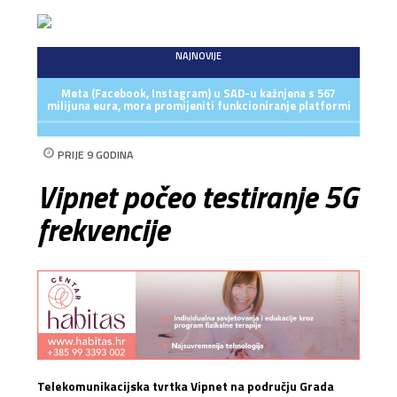
NAJNOVIJE
Meta (Facebook, Instagram) u SAD-u kažnjena s 567
milijuna eura, mora promijeniti funkcioniranje platformi
PRIJE 9 GODINA
Vipnet počeo testiranje 5G
frekvencije
Telekomunikacijska tvrtka Vipnet na području Grada