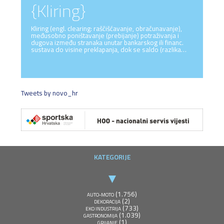
{Kliring}
Kliring (engl. clearing: raščišćavanje, obračunavanje),
međusobno poništavanje (prebijanje) potraživanja i
dugova između stranaka unutar bankarskog ili financ.
sustava do visine preklapanja, dok se saldo (razlika…
Tweets by novo_hr
KATEGORIJE
(1.756)
AUTO-MOTO
(2)
DEKORACIJA
(733)
EKO INDUSTRIJA
(1.039)
GASTRONOMIJA
(1)
GRIJANJE