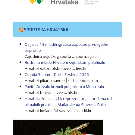
SPORTSKA HRVATSKA
Osijek s 13 mladih igračica započeo prvoligaške
pripreme
Zajednica osječkog sporta ... sportosijek.hr
Bodrimo mlade Hrvate u svjetskom polufinalu
Hrvatski vaterpolski savez ... hvs.hr
Croatia Summer Darts Festival 2026
Hrvatski pikado savez ⓕ ... facebook.com
Pavić i Arevalo krenuli pobjedom u Montrealu
Hrvatski teniski savez ... hts.hr
Hrvatska ženska U14 reprezentacija poražena od
aktualnih prvakinja Mađarske na Slovenia Ballu
Hrvatski košarkaški savez ... hks-cbf.hr