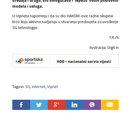
uređaja i drugo, što omogućava i ‘lepezu’ novih poslovnih
modela i usluga.
Iz Vipneta napominju i da su dio HAKOM-ove radne skupine
kroz koju aktivno sudjeluju u stvaranju preduvjeta za uvođenje
5G tehnologije.
T.R./h
ilustracija: Digit in
Tagovi:
5G
,
internet
,
Vipnet