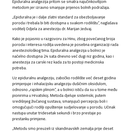
Epiduralna analgezija pritom se smatra najučinkovitijom
metodom jer izravno smanjuje prijenos bolnih podražaja.
„Epiduralna je i dalje zlatni standard za obezboljavanje
poroda i trebala bi biti dostupna u svakom rodilištu“, naglašava
voditelj Odjela za anesteziju dr. Marijan Jedvaj.
Kako je pojasnio u razgovoru za Hinu, zbog povećanog broja
poroda i interesa rodilja uvedena je posebna organizaciji rada
anesteziološkog tima. Epiduralna analgezija u bolnici je
načelno dostupna 24 sata dnevno već dugi niz godina, kao i
anestezija za carski rez kada za to postoji medicinska
potreba.
Uz epiduralnu analgeziju, zabočko rodilište već deset godina
primjenjuje i inhalacijsku analgeziju dušičnim oksidulom,
odnosno „rajskim plinom“, a u bolnici ističu da su u tome među
pionirima u Hrvatskoj. Metoda djeluje sistemski, putem
središnjeg živčanog sustava, smanjujući percepciju boli i
omogućujući rodilji opuštenije sudjelovanje u porodu. Učinak
nastupa unutar tridesetak sekundi i brzo prestaje po
prestanku primjene.
„Metodu smo preuzeli iz skandinavskih zemalja prije deset