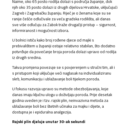
Naime, oko 65 posto rodilja dolazi s područja županije, dok
njih oko 35 posto dolazi iz drugih dijelova Hrvatske, uključujući
Zagreb i Zagrebačku županiju. Riječ je o ženama koje su se
ranije češće odlučivale za veća gradska rodilišta, ali danas
sve više odlučuju za Zabok traže drugačiji pristup – sigurnost,
informiranost i mogućnost izbora.
U bolnici ističu kako broj rođene djece od majki s
prebivalištem u županiji ostaje relativno stabilan, što dodatno
potvrđuje da povećanje broja poroda dolazi upravo od rodilja
iz drugih sredina.
Takva promjena povezuje se s povjerenjem u stručni tim, ali i
s pristupom koji uključuje veći naglasak na individualiziranu
skrb, komunikaciju i ublažavanje boli tijekom poroda.
U fokusu razvoja upravo su metode obezboljavanja, koje
danas imaju ključnu ulogu u doživljaju poroda. Prije desetak
godina uveden je i tzv. rajski plin, neinvazivna metoda za
ublažavanje boli bez štetnih učinaka za majku i dijete, a
dostupna je i epiduralna analgezija.
Rajski plin djeluje unutar 30-ak sekundi