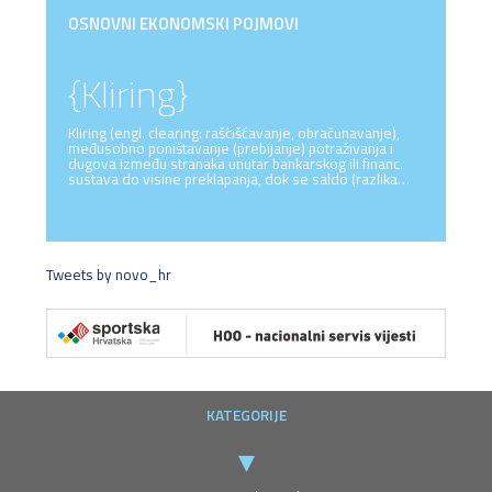
OSNOVNI EKONOMSKI POJMOVI
{Kliring}
Kliring (engl. clearing: raščišćavanje, obračunavanje),
međusobno poništavanje (prebijanje) potraživanja i
dugova između stranaka unutar bankarskog ili financ.
sustava do visine preklapanja, dok se saldo (razlika…
Tweets by novo_hr
KATEGORIJE