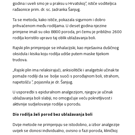
godina i uveli smo je u praksu u Hrvatskoj“, ističe voditeljica
rađaonice prim. dr. sc. Jadranka Šanjug.
Ta se metoda, kako ističe, pokazala sigurnom i dobro
prihvaćenom među rodiljama. U deset godina njezine
primjene imali su oko 8800 poroda, pri čemu je približno 2600
rodilja koristilo upravo taj oblik ublažavanja boli.
Rajski plin primjenjuje se inhalacijski, kao mješavina dušičnog
oksidula i kisika koju rodilja udiše putem maske tijekom
trudova.
„Rajski plin ima relaksirajući, anksiolitički i analgetski učinak te
pomaže rodilji da se bolje suoči s porođajnom boli, strahom,
napetošću “, pojasnila je dr. Šanjug.
U usporedbi s epiduralnom analgezijom, njegov je učinak
ublažavanja boli slabiji, no omogućuje veću pokretljivost i
aktivnije sudjelovanje rodilje u porodu.
Dio rodilja želi porod bez ublažavanja boli
Dvije metode ne primjenjuju se istodobno, a izbor analgezije
uvijek se donosi individualno, ovisno o fazi poroda, kliničkoj