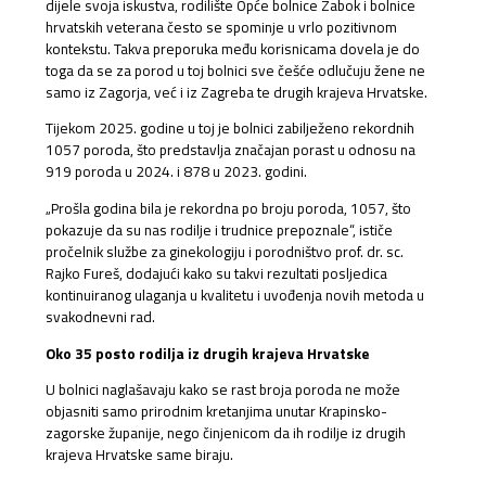
dijele svoja iskustva, rodilište Opće bolnice Zabok i bolnice
hrvatskih veterana često se spominje u vrlo pozitivnom
kontekstu. Takva preporuka među korisnicama dovela je do
toga da se za porod u toj bolnici sve češće odlučuju žene ne
samo iz Zagorja, već i iz Zagreba te drugih krajeva Hrvatske.
Tijekom 2025. godine u toj je bolnici zabilježeno rekordnih
1057 poroda, što predstavlja značajan porast u odnosu na
919 poroda u 2024. i 878 u 2023. godini.
„Prošla godina bila je rekordna po broju poroda, 1057, što
pokazuje da su nas rodilje i trudnice prepoznale“, ističe
pročelnik službe za ginekologiju i porodništvo prof. dr. sc.
Rajko Fureš, dodajući kako su takvi rezultati posljedica
kontinuiranog ulaganja u kvalitetu i uvođenja novih metoda u
svakodnevni rad.
Oko 35 posto rodilja iz drugih krajeva Hrvatske
U bolnici naglašavaju kako se rast broja poroda ne može
objasniti samo prirodnim kretanjima unutar Krapinsko-
zagorske županije, nego činjenicom da ih rodilje iz drugih
krajeva Hrvatske same biraju.