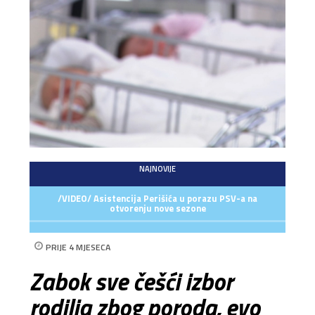
NAJNOVIJE
/VIDEO/ Asistencija Perišića u porazu PSV-a na
otvorenju nove sezone
PRIJE 4 MJESECA
Zabok sve češći izbor
rodilja zbog poroda, evo