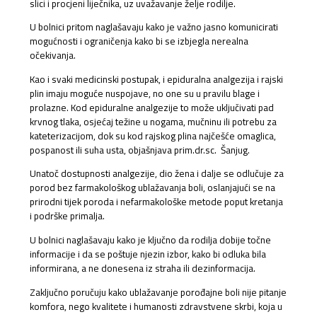
slici i procjeni liječnika, uz uvažavanje želje rodilje.
U bolnici pritom naglašavaju kako je važno jasno komunicirati
mogućnosti i ograničenja kako bi se izbjegla nerealna
očekivanja.
Kao i svaki medicinski postupak, i epiduralna analgezija i rajski
plin imaju moguće nuspojave, no one su u pravilu blage i
prolazne. Kod epiduralne analgezije to može uključivati pad
krvnog tlaka, osjećaj težine u nogama, mučninu ili potrebu za
kateterizacijom, dok su kod rajskog plina najčešće omaglica,
pospanost ili suha usta, objašnjava prim.dr.sc. Šanjug.
Unatoč dostupnosti analgezije, dio žena i dalje se odlučuje za
porod bez farmakološkog ublažavanja boli, oslanjajući se na
prirodni tijek poroda i nefarmakološke metode poput kretanja
i podrške primalja.
U bolnici naglašavaju kako je ključno da rodilja dobije točne
informacije i da se poštuje njezin izbor, kako bi odluka bila
informirana, a ne donesena iz straha ili dezinformacija.
Zaključno poručuju kako ublažavanje porođajne boli nije pitanje
komfora, nego kvalitete i humanosti zdravstvene skrbi, koja u