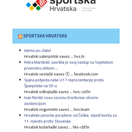
SPORTSKA HRVATSKA
Idemo po zlato!
Hrvatski vaterpolski savez ... hvs.hr
Petra Mardešić završila je svoj nastup na Svjetskom
prvenstvu utrkom ...
Hrvatski veslački savez ⓕ ... facebook.com
Sjajna pobjeda naše U17 reprezentacije protiv
Španjolske na SP-u
Hrvatski odbojkaški savez ... hos-cvf.hr
Ivan Perišić novu sezonu Eredivisie otvorio
asistencijom
Hrvatski nogometni savez ... hns.team
Hrvatske juniorke poražene od Češke, slijedi borba za
11. mjesto protiv Slovenije
Hrvatski košarkaški savez ... hks-cbf.hr