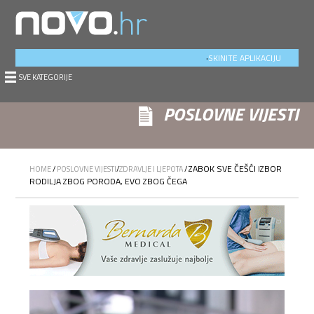
.
SKINITE APLIKACIJU
SVE KATEGORIJE
POSLOVNE VIJESTI
ZABOK SVE ČEŠĆI IZBOR
HOME
/
POSLOVNE VIJESTI
/
ZDRAVLJE I LJEPOTA
/
RODILJA ZBOG PORODA, EVO ZBOG ČEGA