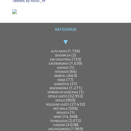
Tweets by novo_hr
KATEGORIJE
(1.756)
AUTO-MOTO
(2)
DEKORACIJA
(733)
EKO INDUSTRIJA
(1.039)
GASTRONOMIJA
(1)
GRIJANJE
(64)
INTERIJERI
(463)
MOBITELI
(77)
MODA
(37)
NAMJEŠTAJ
(1.271)
NOVOGRADNJA
(1)
OPREMA ZA VJENČANJA
(32.952)
OSTALE VIJESTI
(909)
OSTALO
(27.432)
POSLOVNE VIJESTI
(506)
RAČUNALA
(1)
RASVJETA
(14.348)
SPORT
(2.072)
TEHNOLOGIJA
(3.038)
TURIZAM
(1.969)
UNCATEGORIZED