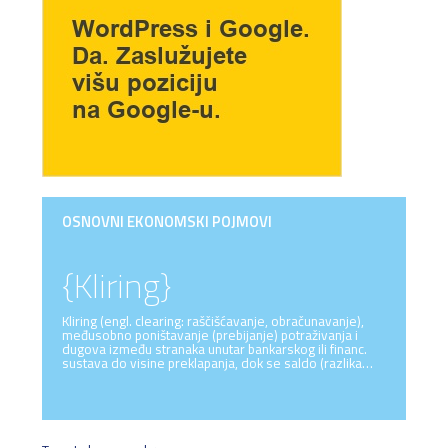
OSNOVNI EKONOMSKI POJMOVI
{Kliring}
Kliring (engl. clearing: raščišćavanje, obračunavanje),
međusobno poništavanje (prebijanje) potraživanja i
dugova između stranaka unutar bankarskog ili financ.
sustava do visine preklapanja, dok se saldo (razlika…