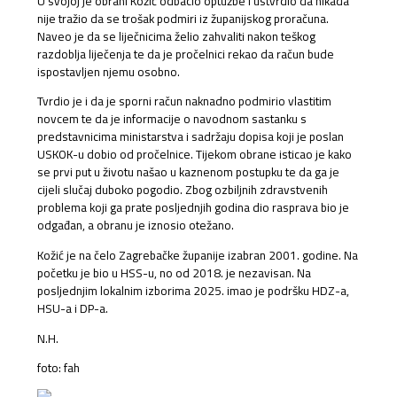
U svojoj je obrani Kožić odbacio optužbe i ustvrdio da nikada
nije tražio da se trošak podmiri iz županijskog proračuna.
Naveo je da se liječnicima želio zahvaliti nakon teškog
razdoblja liječenja te da je pročelnici rekao da račun bude
ispostavljen njemu osobno.
Tvrdio je i da je sporni račun naknadno podmirio vlastitim
novcem te da je informacije o navodnom sastanku s
predstavnicima ministarstva i sadržaju dopisa koji je poslan
USKOK-u dobio od pročelnice. Tijekom obrane isticao je kako
se prvi put u životu našao u kaznenom postupku te da ga je
cijeli slučaj duboko pogodio. Zbog ozbiljnih zdravstvenih
problema koji ga prate posljednjih godina dio rasprava bio je
odgađan, a obranu je iznosio otežano.
Kožić je na čelo Zagrebačke županije izabran 2001. godine. Na
početku je bio u HSS-u, no od 2018. je nezavisan. Na
posljednjim lokalnim izborima 2025. imao je podršku HDZ-a,
HSU-a i DP-a.
N.H.
foto: fah