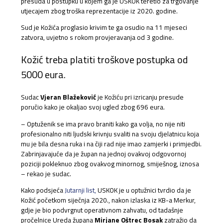
presuda u postupku u kojem ga je USKOK teretio za trgovanje
utjecajem zbog troška reprezentacije iz 2020. godine.
Sud je Kožića proglasio krivim te ga osudio na 11 mjeseci
zatvora, uvjetno s rokom provjeravanja od 3 godine.
Kožić treba platiti troškove postupka od
5000 eura.
Sudac
Vjeran Blažeković
je Kožiću pri izricanju presude
poručio kako je okaljao svoj ugled zbog 696 eura.
– Optuženik se ima pravo braniti kako ga volja, no nije niti
profesionalno niti ljudski krivnju svaliti na svoju djelatnicu koja
mu je bila desna ruka i na čiji rad nije imao zamjerki i primjedbi.
Zabrinjavajuće da je župan na jednoj ovakvoj odgovornoj
poziciji pokleknuo zbog ovakvog minornog, smiješnog, iznosa
– rekao je sudac.
Kako podsjeća
Jutarnji list,
USKOK je u optužnici tvrdio da je
Kožić početkom siječnja 2020., nakon izlaska iz KB-a Merkur,
gdje je bio podvrgnut operativnom zahvatu, od tadašnje
pročelnice Ureda župana
Mirjane Oštrec Bosak
zatražio da