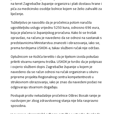
na teret Zagrebačke županije organizira i plati dostavu hrane i
pića za medicinsko osoblje bolnice kojem se želio zahvaliti za
liječenje.
Tužiteljstvo je navodilo da je pročelnica potom naručila
ugostiteljsku uslugu vrijednu 5250 kuna, odnosno 696 eura,
koja je plaćena iz županijskog proračuna. Kako bi se trošak
opravdao, na računu je navedeno da se odnosi na sastanak s
predstavnicima Ministarstva znanosti i obrazovanja, iako se,
prema tvrdnjama USKOK-a, takav službeni ručak nije održao.
Optužnicom se Kožića teretilo i da je tijekom izvida pokušao
prikriti stvarnu namjenu troška. USKOK je tvrdio da je potpisao
i ovjerio službeni dopis Zagrebačke županije u kojem je
navedeno da se račun odnosi na ručak organiziran u okviru
pripreme projekta Regionalnog centra kompetentnosti u
strukovnom obrazovanju, iako je znao da navedeni podaci ne
odgovaraju stvarnom događaju.
Postupak protiv nekadašnje pročelnice Oštrec Bosak ranije je
razdvojen jer zbog zdravstvenog stanja nije bila raspravno
sposobna.