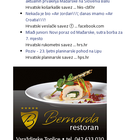
aktualnih prvakinja Mađarske na Slovenia Ballu
Hrvatski košarkaški savez ... hks-cbf.hr
Nekada je bio »Air Jordan\\\', danas imamo »Air
Croatia\\\'!
Hrvatski veslački savez ⓕ ... facebook.com
Mlađi juniori: Novi poraz od Mađarske, sutra borba za
7. mjesto
Hrvatski rukometni savez ... hrs.hr
Poziv - 23. ljetni planinarski pohod na Lipu
Hrvatski planinarski savez ... hps.hr