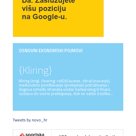
OSNOVNI EKONOMSKI POJMOVI
{Kliring}
Kliring (engl. clearing: raščišćavanje, obračunavanje),
međusobno poništavanje (prebijanje) potraživanja i
dugova između stranaka unutar bankarskog ili financ.
sustava do visine preklapanja, dok se saldo (razlika…
Tweets by novo_hr