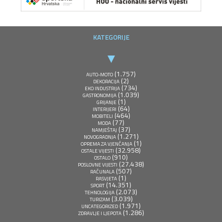
KATEGORIJE
(1.757)
AUTO-MOTO
(2)
DEKORACIJA
(734)
EKO INDUSTRIJA
(1.039)
GASTRONOMIJA
(1)
GRIJANJE
(64)
INTERIJERI
(464)
MOBITELI
(77)
MODA
(37)
NAMJEŠTAJ
(1.271)
NOVOGRADNJA
(1)
OPREMA ZA VJENČANJA
(32.958)
OSTALE VIJESTI
(910)
OSTALO
(27.438)
POSLOVNE VIJESTI
(507)
RAČUNALA
(1)
RASVJETA
(14.351)
SPORT
(2.073)
TEHNOLOGIJA
(3.039)
TURIZAM
(1.971)
UNCATEGORIZED
(1.286)
ZDRAVLJE I LJEPOTA