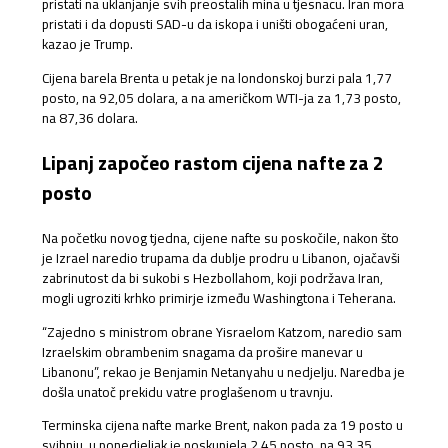
pristati na uklanjanje svih preostalih mina u tjesnacu. Iran mora
pristati i da dopusti SAD-u da iskopa i uništi obogaćeni uran,
kazao je Trump.
Cijena barela Brenta u petak je na londonskoj burzi pala 1,77
posto, na 92,05 dolara, a na američkom WTI-ja za 1,73 posto,
na 87,36 dolara.
Lipanj započeo rastom cijena nafte za 2
posto
Na početku novog tjedna, cijene nafte su poskočile, nakon što
je Izrael naredio trupama da dublje prodru u Libanon, ojačavši
zabrinutost da bi sukobi s Hezbollahom, koji podržava Iran,
mogli ugroziti krhko primirje između Washingtona i Teherana.
“Zajedno s ministrom obrane Yisraelom Katzom, naredio sam
Izraelskim obrambenim snagama da prošire manevar u
Libanonu”, rekao je Benjamin Netanyahu u nedjelju. Naredba je
došla unatoč prekidu vatre proglašenom u travnju.
Terminska cijena nafte marke Brent, nakon pada za 19 posto u
svibnju, u ponedjeljak je poskupjela 2,45 posto, na 93,35