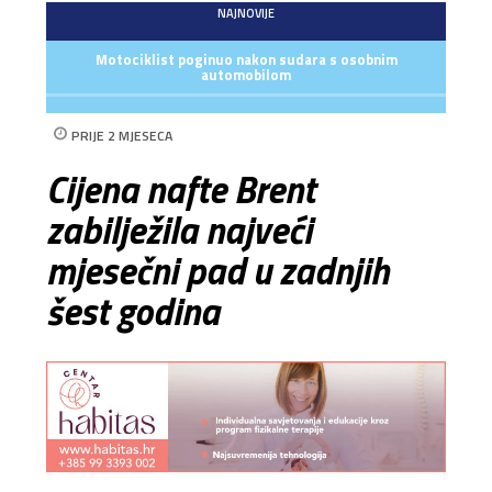
NAJNOVIJE
Motociklist poginuo nakon sudara s osobnim
automobilom
PRIJE 2 MJESECA
Cijena nafte Brent
zabilježila najveći
mjesečni pad u zadnjih
šest godina