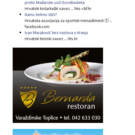
protiv Mađarske uoči EuroBasketa
Hrvatski košarkaški savez ... hks-cbf.hr
Kamo želimo stići?
Hrvatska asocijacija za sportski menadžment ⓕ ...
facebook.com
Ivan Maraković bez naslova u Kranju
Hrvatski teniski savez ... hts.hr