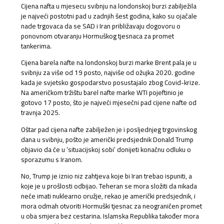
Cijena nafta u mjesecu svibnju na londonskoj burzi zabilježila
je najveći postotni pad u zadnjih šest godina, kako su ojačale
nade trgovaca da se SAD i Iran približavaju dogovoru o
ponovnom otvaranju Hormuškog tjesnaca za promet
tankerima.
Cijena barela nafte na londonskoj burzi marke Brent pala je u
svibnju za više od 19 posto, najviše od ožujka 2020. godine
kada je svjetsko gospodarstvo posustajalo zbog Covid-krize.
Na američkom tržištu barel nafte marke WTI pojeftinio je
gotovo 17 posto, što je najveći mjesečni pad cijene nafte od
travnja 2025.
Oštar pad cijena nafte zabilježen je i posljednjeg trgovinskog
dana u svibnju, pošto je američki predsjednik Donald Trump
objavio da će u ‘situacijskoj sobi’ donijeti konačnu odluku o
sporazumu s Iranom.
No, Trump je iznio niz zahtjeva koje bi Iran trebao ispuniti, a
koje je u prošlosti odbijao. Teheran se mora složiti da nikada
neće imati nuklearno oružje, rekao je američki predsjednik, i
mora odmah otvoriti Hormuški tjesnac za neograničen promet
u oba smjera bez cestarina. Islamska Republika također mora