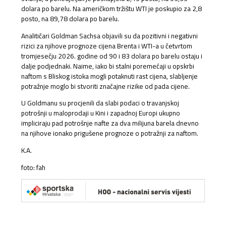
dolara po barelu. Na američkom tržištu WTI je poskupio za 2,8
posto, na 89,78 dolara po barelu.
Analitičari Goldman Sachsa objavili su da pozitivni i negativni
rizici za njihove prognoze cijena Brenta i WTI-a u četvrtom
tromjesečju 2026. godine od 90 i 83 dolara po barelu ostaju i
dalje podjednaki. Naime, iako bi stalni poremećaji u opskrbi
naftom s Bliskog istoka mogli potaknuti rast cijena, slabljenje
potražnje moglo bi stvoriti značajne rizike od pada cijene.
U Goldmanu su procjenili da slabi podaci o travanjskoj
potrošnji u maloprodaji u Kini i zapadnoj Europi ukupno
impliciraju pad potrošnje nafte za dva milijuna barela dnevno
na njihove ionako prigušene prognoze o potražnji za naftom.
K.A.
foto: fah