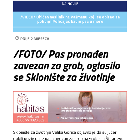
NAJNOVIJE
/VIDEO/ Uhićen nasilnik na Pašmanu koji se opirao se
policiji! Policajac bacio psa u more
PRIJE 2 MJESECA
/FOTO/ Pas pronađen
zavezan za grob, oglasilo
se Sklonište za životinje
Sklonište za životinje Velika Gorica objavilo je da su jučer
dobili poziv da je pas zavezan za grob na groblju u Ščitarjevu.