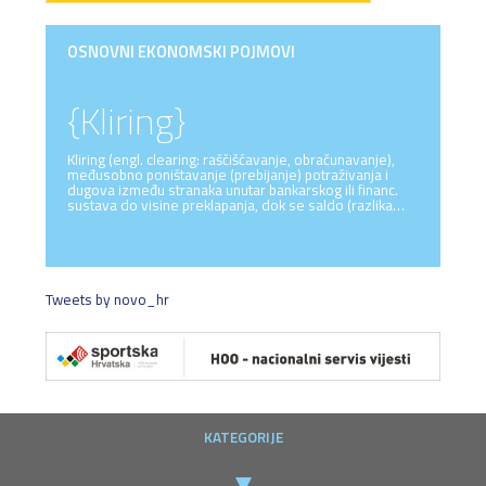
OSNOVNI EKONOMSKI POJMOVI
{Kliring}
Kliring (engl. clearing: raščišćavanje, obračunavanje),
međusobno poništavanje (prebijanje) potraživanja i
dugova između stranaka unutar bankarskog ili financ.
sustava do visine preklapanja, dok se saldo (razlika…
Tweets by novo_hr
KATEGORIJE