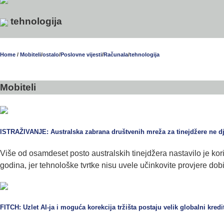
tehnologija
Home
/
Mobiteli
/
ostalo
/
Poslovne vijesti
/
Računala
/
tehnologija
Mobiteli
ISTRAŽIVANJE: Australska zabrana društvenih mreža za tinejdžere ne dj
Više od osamdeset posto australskih tinejdžera nastavilo je kori
godina, jer tehnološke tvrtke nisu uvele učinkovite provjere dobi
FITCH: Uzlet AI-ja i moguća korekcija tržišta postaju velik globalni kredit