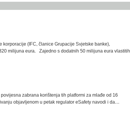
orporacije (IFC, članice Grupacije Svjetske banke),
20 milijuna eura. Zajedno s dodatnih 50 milijuna eura vlastitih
a povijesna zabrana korištenja tih platformi za mlađe od 16
raživanju objavljenom u petak regulator eSafety navodi i da…