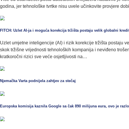
godina, jer tehnološke tvrtke nisu uvele učinkovite provjere dobi
FITCH: Uzlet AI-ja i moguća korekcija tržišta postaju velik globalni kredit
Uzlet umjetne inteligencije (AI) i rizik korekcije tržišta postaju
skok tržišne vrijednosti tehnoloških kompanija i neviđeno trošen
kratkoročni rizici sve veće osjetljivosti na…
Njemačka Varta podnijela zahtjev za stečaj
Europska komisija kaznila Google sa čak 890 milijuna eura, ovo je razl