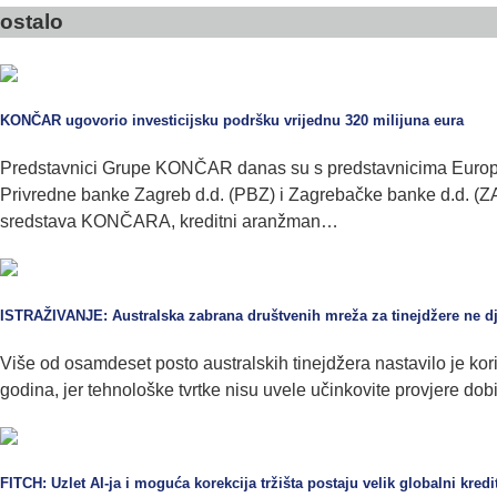
ostalo
KONČAR ugovorio investicijsku podršku vrijednu 320 milijuna eura
Predstavnici Grupe KONČAR danas su s predstavnicima Europsk
Privredne banke Zagreb d.d. (PBZ) i Zagrebačke banke d.d. (ZABA
sredstava KONČARA, kreditni aranžman…
ISTRAŽIVANJE: Australska zabrana društvenih mreža za tinejdžere ne dj
Više od osamdeset posto australskih tinejdžera nastavilo je kori
godina, jer tehnološke tvrtke nisu uvele učinkovite provjere dobi
FITCH: Uzlet AI-ja i moguća korekcija tržišta postaju velik globalni kredit