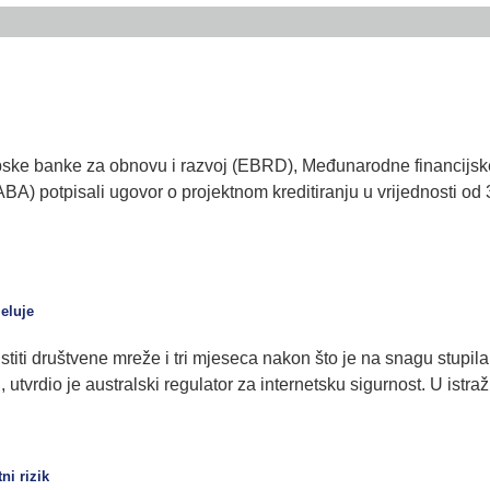
e banke za obnovu i razvoj (EBRD), Međunarodne financijske k
) potpisali ugovor o projektnom kreditiranju u vrijednosti od 3
eluje
stiti društvene mreže i tri mjeseca nakon što je na snagu stupil
, utvrdio je australski regulator za internetsku sigurnost. U ist
ni rizik