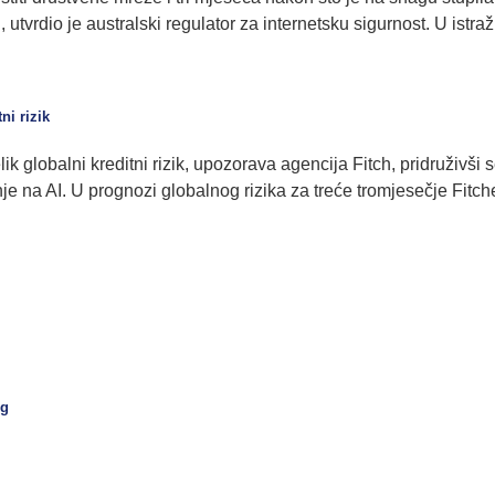
, utvrdio je australski regulator za internetsku sigurnost. U ist
ni rizik
 velik globalni kreditni rizik, upozorava agencija Fitch, pridruži
je na AI. U prognozi globalnog rizika za treće tromjesečje Fitche
og