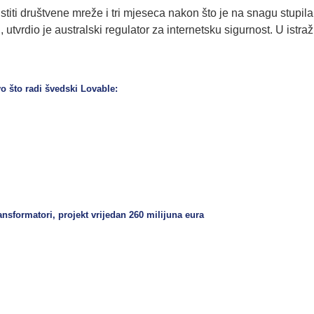
stiti društvene mreže i tri mjeseca nakon što je na snagu stupil
, utvrdio je australski regulator za internetsku sigurnost. U ist
vo što radi švedski Lovable:
sformatori, projekt vrijedan 260 milijuna eura