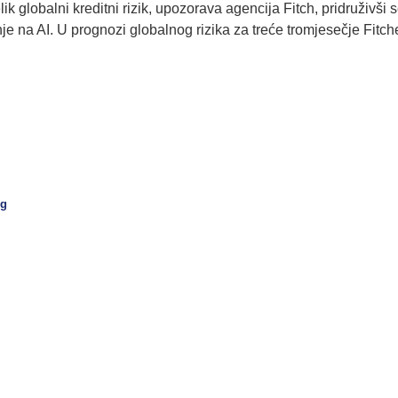
 velik globalni kreditni rizik, upozorava agencija Fitch, pridruži
je na AI. U prognozi globalnog rizika za treće tromjesečje Fitche
og