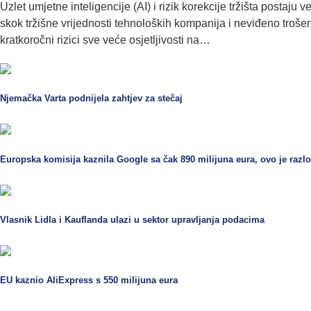
Uzlet umjetne inteligencije (AI) i rizik korekcije tržišta postaju
skok tržišne vrijednosti tehnoloških kompanija i neviđeno trošen
kratkoročni rizici sve veće osjetljivosti na…
Njemačka Varta podnijela zahtjev za stečaj
Europska komisija kaznila Google sa čak 890 milijuna eura, ovo je razl
Vlasnik Lidla i Kauflanda ulazi u sektor upravljanja podacima
EU kaznio AliExpress s 550 milijuna eura