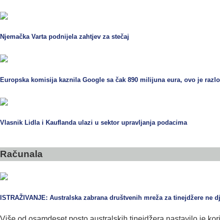
Njemačka Varta podnijela zahtjev za stečaj
Europska komisija kaznila Google sa čak 890 milijuna eura, ovo je razl
Vlasnik Lidla i Kauflanda ulazi u sektor upravljanja podacima
Računala
ISTRAŽIVANJE: Australska zabrana društvenih mreža za tinejdžere ne dj
Više od osamdeset posto australskih tinejdžera nastavilo je kori