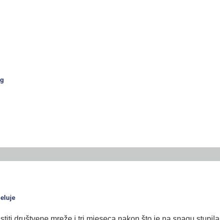
og
eluje
stiti društvene mreže i tri mjeseca nakon što je na snagu stupil