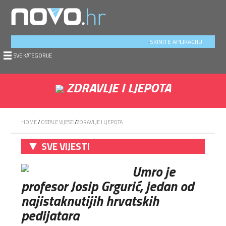
.
SKINITE APLIKACIJU
SVE KATEGORIJE
ZDRAVLJE I LJEPOTA
HOME
/
OSTALE VIJESTI
/
ZDRAVLJE I LJEPOTA
SVE VIJESTI
Umro je
profesor Josip Grgurić, jedan od
najistaknutijih hrvatskih
pedijatara