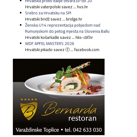
Hrvatska protiv Italije otvara EP do 20
Hrvatski vaterpolski savez ... hvs.hr
Srebro za Hrvatsku na SP!
Hrvatski bridž savez ... bridge.hr
Ženska U14 reprezentacija pobjedom nad
Rumunjskom do petog mjesta na Slovenia Ballu
Hrvatski košarkaški savez ... hks-cbf.hr
WDF APFEL MASTERS 2026
Hrvatski pikado savez ⓕ ... facebook.com