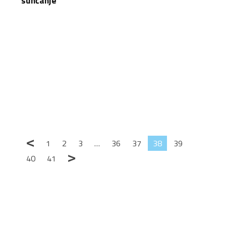
sunčanje
<
1
2
3
…
36
37
38
39
>
40
41