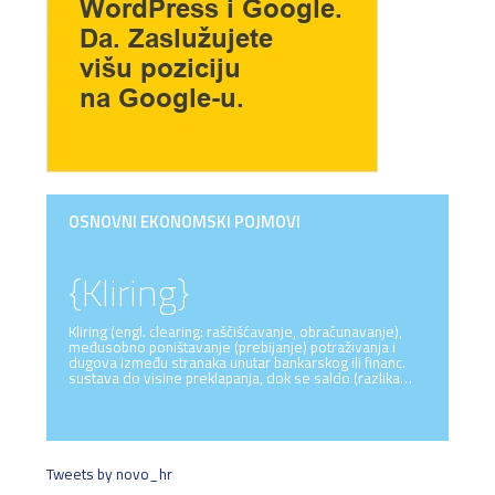
OSNOVNI EKONOMSKI POJMOVI
{Kliring}
Kliring (engl. clearing: raščišćavanje, obračunavanje),
međusobno poništavanje (prebijanje) potraživanja i
dugova između stranaka unutar bankarskog ili financ.
sustava do visine preklapanja, dok se saldo (razlika…
Tweets by novo_hr