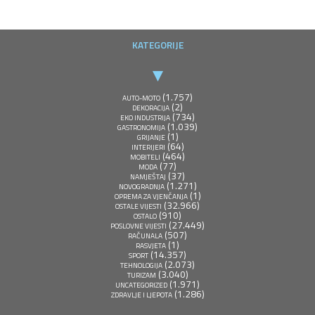
KATEGORIJE
(1.757)
AUTO-MOTO
(2)
DEKORACIJA
(734)
EKO INDUSTRIJA
(1.039)
GASTRONOMIJA
(1)
GRIJANJE
(64)
INTERIJERI
(464)
MOBITELI
(77)
MODA
(37)
NAMJEŠTAJ
(1.271)
NOVOGRADNJA
(1)
OPREMA ZA VJENČANJA
(32.966)
OSTALE VIJESTI
(910)
OSTALO
(27.449)
POSLOVNE VIJESTI
(507)
RAČUNALA
(1)
RASVJETA
(14.357)
SPORT
(2.073)
TEHNOLOGIJA
(3.040)
TURIZAM
(1.971)
UNCATEGORIZED
(1.286)
ZDRAVLJE I LJEPOTA