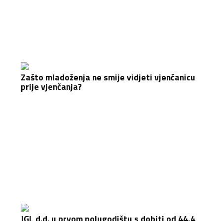
Zašto mladoženja ne smije vidjeti vjenčanicu
prije vjenčanja?
JGL d.d. u prvom polugodištu s dobiti od 44,4