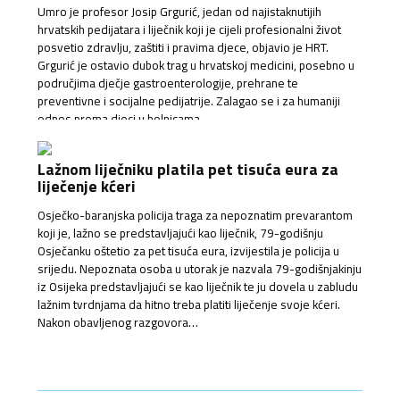
Umro je profesor Josip Grgurić, jedan od najistaknutijih
hrvatskih pedijatara i liječnik koji je cijeli profesionalni život
posvetio zdravlju, zaštiti i pravima djece, objavio je HRT.
Grgurić je ostavio dubok trag u hrvatskoj medicini, posebno u
područjima dječje gastroenterologije, prehrane te
preventivne i socijalne pedijatrije. Zalagao se i za humaniji
odnos prema djeci u bolnicama…
Lažnom liječniku platila pet tisuća eura za
liječenje kćeri
Osječko-baranjska policija traga za nepoznatim prevarantom
koji je, lažno se predstavljajući kao liječnik, 79-godišnju
Osječanku oštetio za pet tisuća eura, izvijestila je policija u
srijedu. Nepoznata osoba u utorak je nazvala 79-godišnjakinju
iz Osijeka predstavljajući se kao liječnik te ju dovela u zabludu
lažnim tvrdnjama da hitno treba platiti liječenje svoje kćeri.
Nakon obavljenog razgovora…